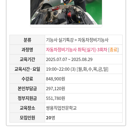
분류
기능사 실기특강 > 자동차정비기능사
과정명
자동차정비기능사 취득[실기]-3회차
[
종료
]
교육기간
2025.07.07 ~ 2025.08.29
교육시간·요일
19:00~22:00 (3) [월,화,수,목,금,일]
수강료
848,900원
본인부담금
297,120원
정부지원금
551,780원
교육장소
쌍용직업전문학교
모집인원
20
명