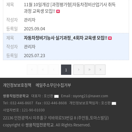
11월 10일개강 [과정평가형]자동차정비산업기사 취득
과정 교육생 모집!!
관리자
2025.09.04
자동차정비기능사 실기과정_4회차 교육생 모집!!
관리자
2025.07.23
1
개인정보보호정책
메일주소무단수집거부
쌍용직업전문학교
대표자 :
호신환
Email :
ssyong21@naver.com
Tel :
032-446-8607
Fax :
032-446-8608
개인정보보호책임자 :
호신환
사업자번호 :
121-90-01030
22136 인천광역시 미추홀구 석바위로53번길 8 (주안동,토마스빌딩)
copyright ©
쌍용직업전문학교
. All Rights Reserved.