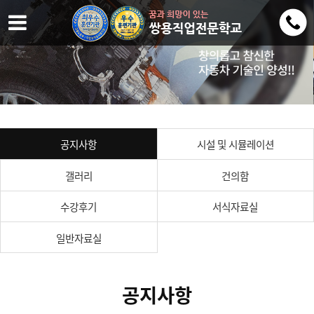
공지사항
시설 및 시뮬레이션
갤러리
건의함
수강후기
서식자료실
일반자료실
공지사항