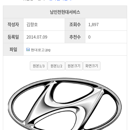
남인천현대서비스
작성자
김향호
조회수
1,897
등록일
2014.07.09
추천수
0
파일
현대로고.jpg
원본1/3
원본1/2
원본크기
화면크기