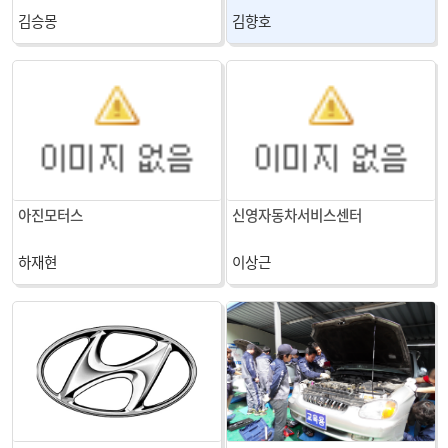
김승몽
김향호
아진모터스
신영자동차서비스센터
하재현
이상근