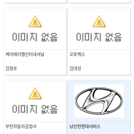
케이에이엠인터네셔날
오토맥스
김영호
김대성
부천자동차공업사
남인천현대서비스