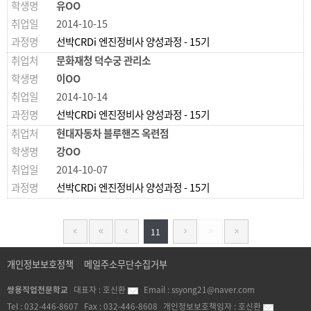
유OO
2014-10-15
선박CRDi 엔진정비사 양성과정 - 15기
문화재청 덕수궁 관리소
이OO
2014-10-14
선박CRDi 엔진정비사 양성과정 - 15기
현대자동차 블루핸즈 옥련점
강OO
2014-10-07
선박CRDi 엔진정비사 양성과정 - 15기
11
개인정보보호정책
메일주소무단수집거부
쌍용직업전문학교
대표자 :
호신환
Email :
ssyong21@naver.com
Tel :
032-446-8607
Fax :
032-446-8608
개인정보보호책임자 :
호신환