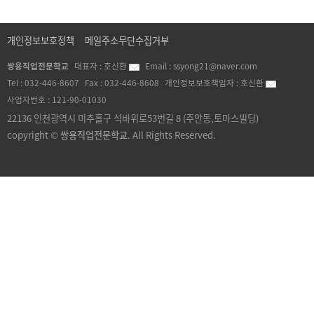
개인정보보호정책
메일주소무단수집거부
쌍용직업전문학교
대표자 :
호신환
Email :
ssyong21@naver.com
Tel :
032-446-8607
Fax :
032-446-8608
개인정보보호책임자 :
호신환
사업자번호 :
121-90-01030
22136 인천광역시 미추홀구 석바위로53번길 8 (주안동,토마스빌딩)
copyright ©
쌍용직업전문학교
. All Rights Reserved.