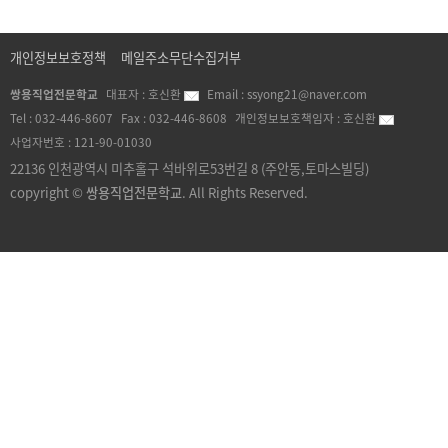
개인정보보호정책
메일주소무단수집거부
쌍용직업전문학교
대표자 :
호신환
Email :
ssyong21@naver.com
Tel :
032-446-8607
Fax :
032-446-8608
개인정보보호책임자 :
호신환
사업자번호 :
121-90-01030
22136 인천광역시 미추홀구 석바위로53번길 8 (주안동,토마스빌딩)
copyright ©
쌍용직업전문학교
. All Rights Reserved.