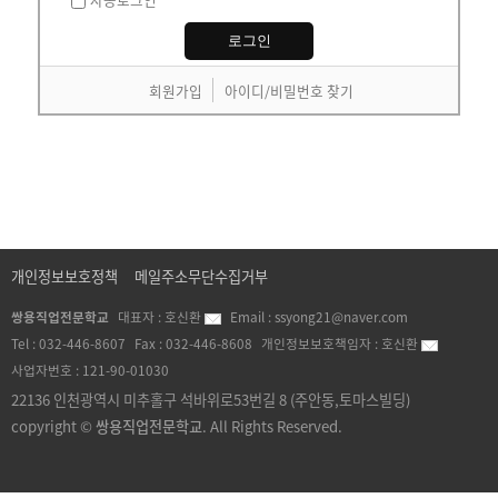
회원가입
아이디/비밀번호 찾기
개인정보보호정책
메일주소무단수집거부
쌍용직업전문학교
대표자 :
호신환
Email :
ssyong21@naver.com
Tel :
032-446-8607
Fax :
032-446-8608
개인정보보호책임자 :
호신환
사업자번호 :
121-90-01030
22136 인천광역시 미추홀구 석바위로53번길 8 (주안동,토마스빌딩)
copyright ©
쌍용직업전문학교
. All Rights Reserved.